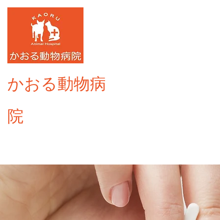
​かおる動物病
院