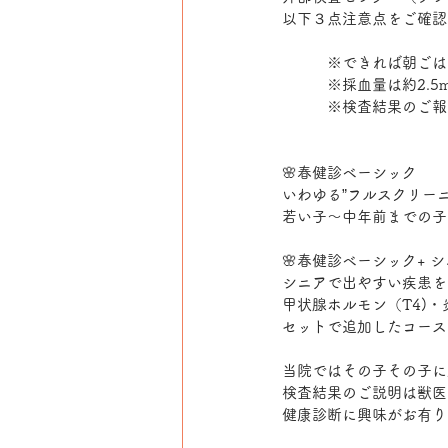
以下３点注意点をご確認
　　　※できれば朝ごは
　　　※採血量は約2.5
　　　※検査結果のご報
🌸春健診ベーシック
いわゆる”フルスクリー
若い子〜中年前までの子
🌸春健診ベーシック+ 
シニアで出やすい疾患を
甲状腺ホルモン（T4)・
セットで追加したコース
当院ではその子その子に
検査結果のご説明は獣医
健康診断に興味がお有り