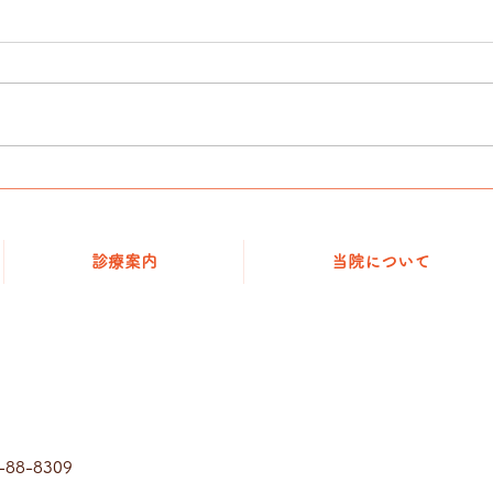
診療時間の変更のお知らせ
愛玩動物看護師国家試験のため、
下記の通り診療時間が変更となり
ます。 2月18日（土） 9：00～
12：00 診察 ／午 後 休 診 2月19
日（日） 休 診
年末
診療案内
当院について
-88-8309