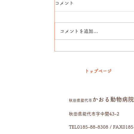
休診のおしらせ
コメント
6月11日（日）は都合により休診
とさせていただきます。ご不便を
おかけいたしますが宜しくお願い
コメントを追加…
致します。
トップページ
かおる動物病院
​秋田県能代市
秋田県能代市字中関43-2
TEL0185-88-8308 / FAX0185