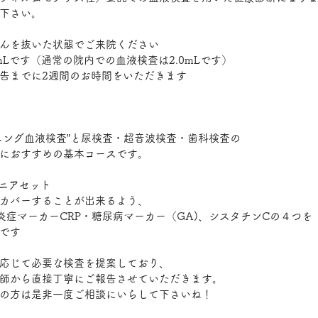
下さい。
んを抜いた状態でご来院ください
mLです（通常の院内での血液検査は2.0mLです）
告までに2週間のお時間をいただきます
ニング血液検査”と尿検査・超音波検査・歯科検査の
におすすめの基本コースです。
シニアセット
カバーすることが出来るよう、
炎症マーカーCRP・糖尿病マーカー（GA)、シスタチンCの４つを
です
応じて必要な検査を提案しており、
師から直接丁寧にご報告させていただきます。
の方は是非一度ご相談にいらして下さいね！