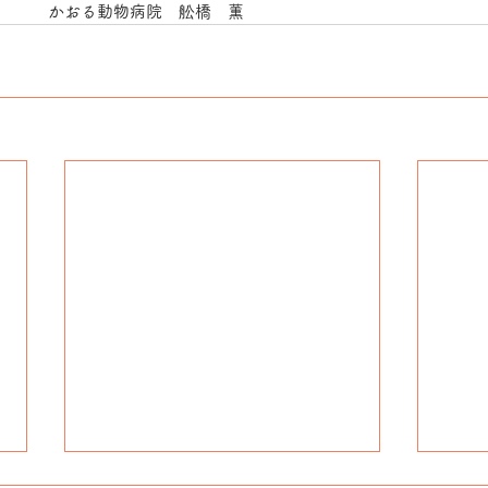
　　　かおる動物病院　舩橋　薫