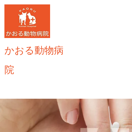
​かおる動物病
院